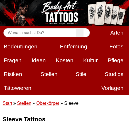
Arten
Bedeutungen
Entfernung
Fotos
Fragen
Ideen
Kosten
Kultur
Pflege
Risiken
Stellen
Stile
Studios
Tätowieren
Vorlagen
Start
»
Stellen
»
Oberkörper
» Sleeve
Sleeve Tattoos